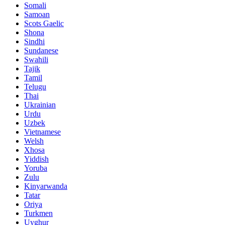
Somali
Samoan
Scots Gaelic
Shona
Sindhi
Sundanese
Swahili
Tajik
Tamil
Telugu
Thai
Ukrainian
Urdu
Uzbek
Vietnamese
Welsh
Xhosa
Yiddish
Yoruba
Zulu
Kinyarwanda
Tatar
Oriya
Turkmen
Uyghur