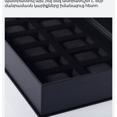
պատրաստել այն, ինչ ձեզ անհրաժեշտ է, ձեր
մանրամասն կարիքները իմանալուց հետո: