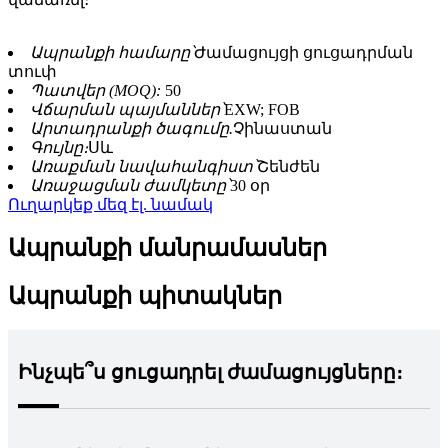
Ապրանքի համարը՝
Ժամացույցի ցուցադրման
տուփ
Պատվեր (MOQ):
50
Վճարման պայմաններ՝
EXW; FOB
Արտադրանքի ծագումը.
Չինաստան
Գույնը։
Սև
Առաքման նավահանգիստ՝
Շենժեն
Առաջացման ժամկետը՝
30 օր
Ուղարկեք մեզ էլ. նամակ
Ապրանքի մանրամասներ
Ապրանքի պիտակներ
Ինչպե՞ս ցուցադրել ժամացույցները։