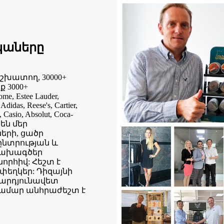
կաները
շխատող, 30000+
 3000+
, Estee Lauder,
didas, Reese's, Cartier,
, Casio, Absolut, Coca-
 են մեր
երի, ցածր
ընտրության և
նախագծեր
որհիվ: Հեշտ է
փեղկեր: Դիզայնի
արդյունավետ
համար անհրաժեշտ է