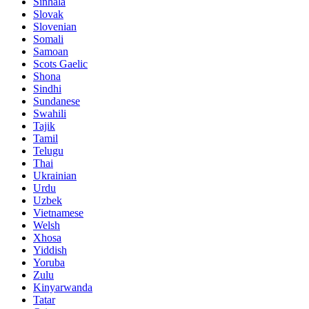
Sinhala
Slovak
Slovenian
Somali
Samoan
Scots Gaelic
Shona
Sindhi
Sundanese
Swahili
Tajik
Tamil
Telugu
Thai
Ukrainian
Urdu
Uzbek
Vietnamese
Welsh
Xhosa
Yiddish
Yoruba
Zulu
Kinyarwanda
Tatar