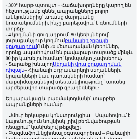
- 360° հարթ պտույտ – Հաճախորդները կարող են
հեշտությամբ զննել ապրանքները բոլոր
անկյուններից՝ առանց մարդկանց
կուտակումների, ինչը բարելավում է գնումների
փորձը։
- 4 կողմանի ցուցադրում՝ 80 կեռիկներով՝
յուրաքանչյուր կողմում
բանալիի շղթայի
ցուցադրում
Ունի 20 մետաղական կեռիկներ,
որոնք ապահովում են բավարար տարածք մինչև
80 իր կախելու համար՝ կոմպակտ չափսերով։
- Տարածք խնայող
Սեղանի վրա ցուցադրման
դիզայն
– Հիանալի է դրամարկղի սեղանների,
կրպակների կամ դարակների համար՝
մաքսիմալացնելով տեսանելիությունը՝ առանց
արժեքավոր տարածք զբաղեցնելու։
Երկարակյաց և բազմակողմանի՝ տարբեր
ապրանքների համար
- Ամուր երկաթյա կոնստրուկցիա – Ապահովում է
կայունություն նույնիսկ լրիվ բեռնվածության
դեպքում՝ կանխելով թեքվելը։
- Բազմաֆունկցիոնալ օգտագործում – Բանալիի
կախազարդերից բացի, այն հիանալի է փոքր