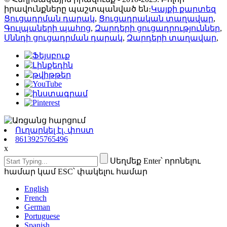
իրավունքները պաշտպանված են։
Կայքի քարտեզ
Ցուցադրման դարակ
,
Ցուցադրական տաղավար
,
Գուլպաների պահոց
,
Զարդերի ցուցադրություններ
,
Սննդի ցուցադրման դարակ
,
Զարդերի տաղավար
,
Ուղարկել էլ. փոստ
8613925765496
x
Սեղմեք Enter՝ որոնելու
համար կամ ESC՝ փակելու համար
English
French
German
Portuguese
Spanish