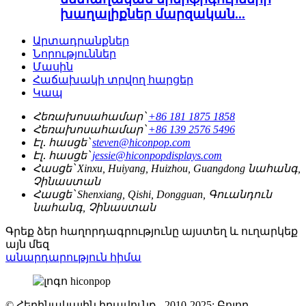
խաղալիքներ մարզական...
Արտադրանքներ
Նորություններ
Մասին
Հաճախակի տրվող հարցեր
Կապ
Հեռախոսահամար՝
+86 181 1875 1858
Հեռախոսահամար՝
+86 139 2576 5496
Էլ․ հասցե՝
steven@hiconpop.com
Էլ․ հասցե՝
jessie@hiconpopdisplays.com
Հասցե՝
Xinxu, Huiyang, Huizhou, Guangdong նահանգ,
Չինաստան
Հասցե՝
Shenxiang, Qishi, Dongguan, Գուանդուն
նահանգ, Չինաստան
Գրեք ձեր հաղորդագրությունը այստեղ և ուղարկեք
այն մեզ
անարդարություն հիմա
© Հեղինակային իրավունք - 2010-2025: Բոլոր