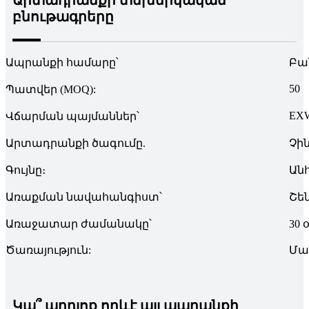
բնութագրերը
Ապրանքի համարը՝
Բա
50
Պատվեր (MOQ):
EXW
Վճարման պայմաններ՝
Արտադրանքի ծագումը.
Չի
Գույնը։
Ան
Առաքման նավահանգիստ՝
Շե
Առաջատար ժամանակը՝
30 
Ծառայություն:
Մա
Կա՞ արդյոք որևէ այլ ապրանքի