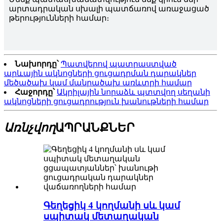
արտադրական սխալի պատճառով առաջացած
թերությունների համար։
Նախորդը՝
Պատվերով պատրաստված
արևային ակնոցների ցուցադրման դարակներ
մեծածախ կամ մանրածախ առևտրի համար
Հաջորդը՝
Ակրիլային նորաձև պտտվող սեղանի
ակնոցների ցուցադրություն խանութների համար
Առնչվող
ԱՊՐԱՆՔՆԵՐ
Գեղեցիկ 4 կողմանի սև կամ
սպիտակ մետաղական