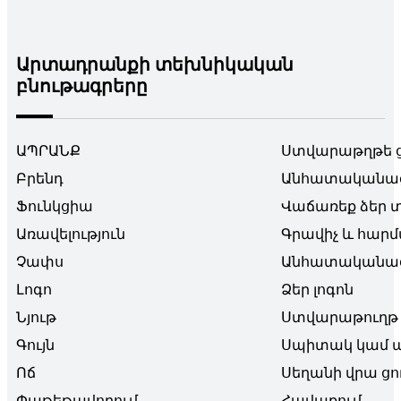
Արտադրանքի տեխնիկական
բնութագրերը
ԱՊՐԱՆՔ
Ստվարաթղթե ց
Բրենդ
Անհատականա
Ֆունկցիա
Վաճառեք ձեր տ
Առավելություն
Գրավիչ և հար
Չափս
Անհատականա
Լոգո
Ձեր լոգոն
Նյութ
Ստվարաթուղթ
Գույն
Սպիտակ կամ
Ոճ
Սեղանի վրա ցո
Փաթեթավորում
Հավաքում