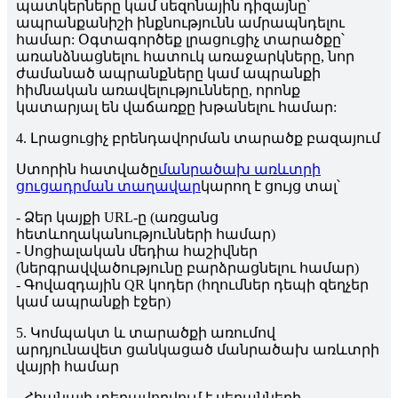
պատկերները կամ սեզոնային դիզայնը՝
ապրանքանիշի ինքնությունն ամրապնդելու
համար: Օգտագործեք լրացուցիչ տարածքը՝
առանձնացնելու հատուկ առաջարկները, նոր
ժամանած ապրանքները կամ ապրանքի
հիմնական առավելությունները, որոնք
կատարյալ են վաճառքը խթանելու համար:
4. Լրացուցիչ բրենդավորման տարածք բազայում
Ստորին հատվածը
մանրածախ առևտրի
ցուցադրման տաղավար
կարող է ցույց տալ՝
- Ձեր կայքի URL-ը (առցանց
հետևողականությունների համար)
- Սոցիալական մեդիա հաշիվներ
(ներգրավվածությունը բարձրացնելու համար)
- Գովազդային QR կոդեր (հղումներ դեպի զեղչեր
կամ ապրանքի էջեր)
5. Կոմպակտ և տարածքի առումով
արդյունավետ ցանկացած մանրածախ առևտրի
վայրի համար
- Հիանալի տեղավորվում է սեղանների,