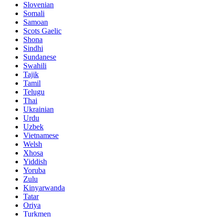
Slovenian
Somali
Samoan
Scots Gaelic
Shona
Sindhi
Sundanese
Swahili
Tajik
Tamil
Telugu
Thai
Ukrainian
Urdu
Uzbek
Vietnamese
Welsh
Xhosa
Yiddish
Yoruba
Zulu
Kinyarwanda
Tatar
Oriya
Turkmen