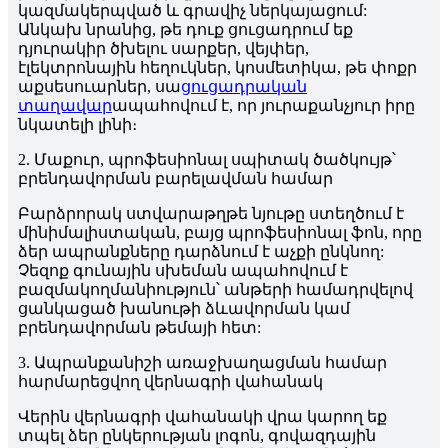
կազմակերպված և գրավիչ ներկայացում:
Անկախ նրանից, թե դուք ցուցադրում եք
դյուրակիր ծխելու սարքեր, վեյփեր,
էլեկտրոնային հեղուկներ, կոսմետիկա, թե փոքր
աքսեսուարներ, սա
ցուցադրական
տաղավար
ապահովում է, որ յուրաքանչյուր իրը
նկատելի լինի։
2. Մաքուր, պրոֆեսիոնալ սպիտակ ծածկույթ՝
բրենդավորման բարելավման համար
Բարձրորակ ստվարաթղթե նյութը ստեղծում է
մինիմալիստական, բայց պրոֆեսիոնալ ֆոն, որը
ձեր ապրանքները դարձնում է աչքի ընկնող:
Չեզոք գունային սխեման ապահովում է
բազմակողմանիություն՝ անթերի համադրվելով
ցանկացած խանութի ձևավորման կամ
բրենդավորման թեմայի հետ:
3. Ապրանքանիշի առաջխաղացման համար
հարմարեցվող վերնագրի վահանակ
Վերին վերնագրի վահանակի վրա կարող եք
տպել ձեր ընկերության լոգոն, գովազդային