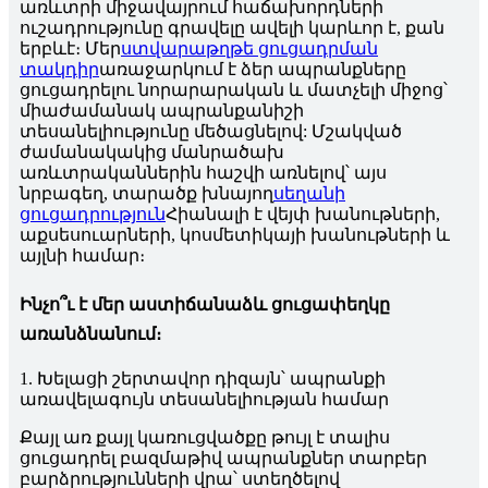
առևտրի միջավայրում հաճախորդների
ուշադրությունը գրավելը ավելի կարևոր է, քան
երբևէ։ Մեր
ստվարաթղթե ցուցադրման
տակդիր
առաջարկում է ձեր ապրանքները
ցուցադրելու նորարարական և մատչելի միջոց՝
միաժամանակ ապրանքանիշի
տեսանելիությունը մեծացնելով: Մշակված
ժամանակակից մանրածախ
առևտրականներին հաշվի առնելով՝ այս
նրբագեղ, տարածք խնայող
սեղանի
ցուցադրություն
Հիանալի է վեյփ խանութների,
աքսեսուարների, կոսմետիկայի խանութների և
այլնի համար։
Ինչո՞ւ է մեր աստիճանաձև ցուցափեղկը
առանձնանում։
1. Խելացի շերտավոր դիզայն՝ ապրանքի
առավելագույն տեսանելիության համար
Քայլ առ քայլ կառուցվածքը թույլ է տալիս
ցուցադրել բազմաթիվ ապրանքներ տարբեր
բարձրությունների վրա՝ ստեղծելով