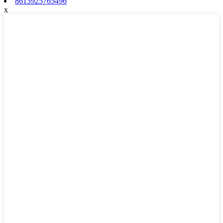
8613925765496
x