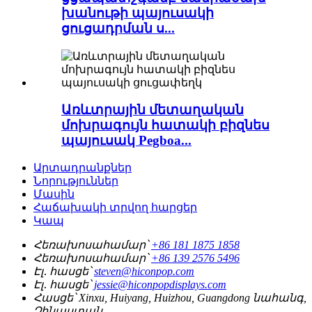
խանութի պայուսակի
ցուցադրման ս...
Առևտրային մետաղական
մոխրագույն հատակի բիզնես
պայուսակ Pegboa...
Արտադրանքներ
Նորություններ
Մասին
Հաճախակի տրվող հարցեր
Կապ
Հեռախոսահամար՝
+86 181 1875 1858
Հեռախոսահամար՝
+86 139 2576 5496
Էլ․ հասցե՝
steven@hiconpop.com
Էլ․ հասցե՝
jessie@hiconpopdisplays.com
Հասցե՝
Xinxu, Huiyang, Huizhou, Guangdong նահանգ,
Չինաստան