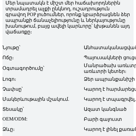
Մեր նպատակն է միշտ մեր հաճախորդներին
տրամադրել աչքի ընկնող, ուշադրություն
գրավող POP լուծումներ, որոնք կբարձրացնեն ձեր
ապրանքի ճանաչելիությունը և ներկայությունը
խանութում, բայց ավելի կարևորը՝ կխթանեն այդ
վաճառքը։
Նյութը՝
Անհատականացված, 
Ոճը։
Պայուսակների ցու
Մանրածախ առևտրի
Օգտագործումը՝
առևտրի կետեր։
Լոգո։
Ձեր ապրանքանիշի 
Չափսը՝
Կարող է հարմարե
Մակերևութային մշակում.
Կարող է տպագրվել,
Տեսակը՝
Ազատ կանգնած
OEM/ODM:
Բարի գալուստ
Ձևը։
Կարող է լինել քառակ