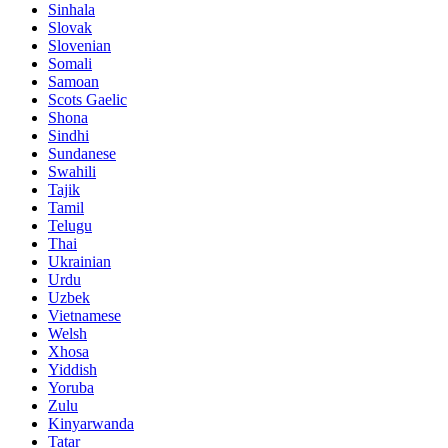
Sinhala
Slovak
Slovenian
Somali
Samoan
Scots Gaelic
Shona
Sindhi
Sundanese
Swahili
Tajik
Tamil
Telugu
Thai
Ukrainian
Urdu
Uzbek
Vietnamese
Welsh
Xhosa
Yiddish
Yoruba
Zulu
Kinyarwanda
Tatar